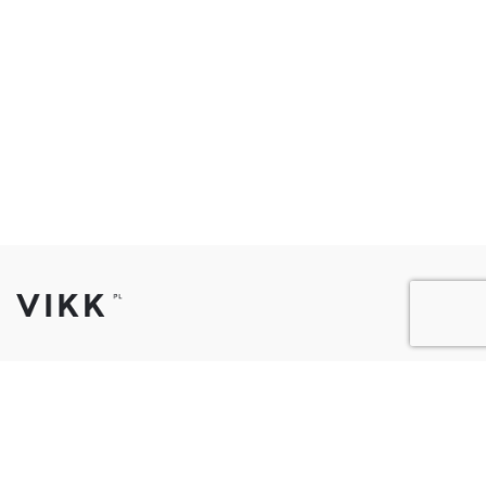
Telefon:
62 72 72 444
Email:
sklep@vikk-meble.pl
Adres:
ul. Spokojna 4, 63-600 Kępno