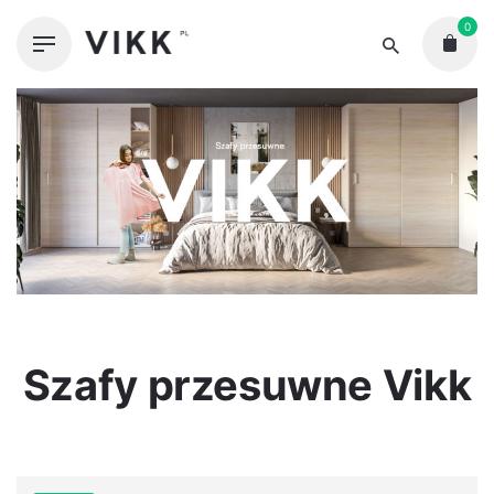
Skip
0
to
content
Szafy przesuwne Vikk