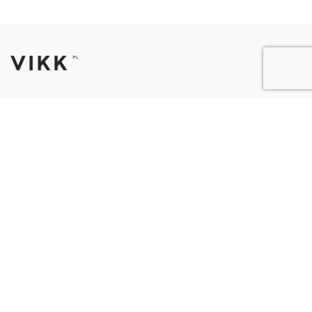
Telefon:
62 72 72 444
Email:
sklep@vikk-meble.pl
Adres:
ul. Spokojna 4, 63-600 Kępno
Strony
Sklep
Koszyk
Formularz na wymiar
Regulamin sklepu