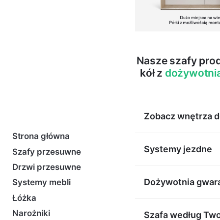
Nasze szafy pro
kół z
dożywotni
Zobacz wnętrza 
Strona główna
Systemy jezdne
Szafy przesuwne
Drzwi przesuwne
Dożywotnia gwar
Systemy mebli
Łóżka
Jesteśmy pewni naszy
Narożniki
Szafa według Two