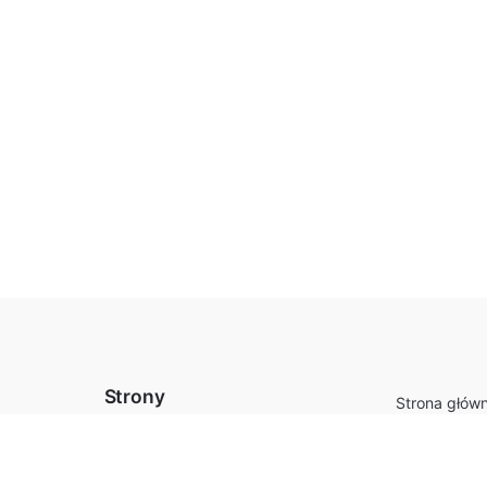
 dzięki pojemności i odpowiedniej organizacji wnętrza możesz 
 stanie się nieodłącznym elementem Twojej domowej codzienno
ządek, które odmienią Twoje wnętrze!
Strony
Strona głów
Szafy przes
Sklep
Drzwi przes
Koszyk