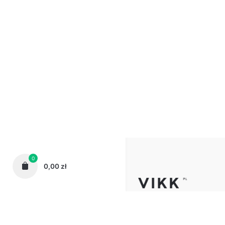
Wygoda i porządek
–
przechowywania.
Wybierz mebel, który
funkcjonalność i por
0
0,00
zł
Telefon:
62 72 72 444