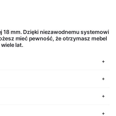
wej 18 mm. Dzięki niezawodnemu systemowi
ożesz mieć pewność, że otrzymasz mebel
 wiele lat.
lnych.
ja
ystemy przesuwania, objęliśmy dożywotnią gwarancją.
ie