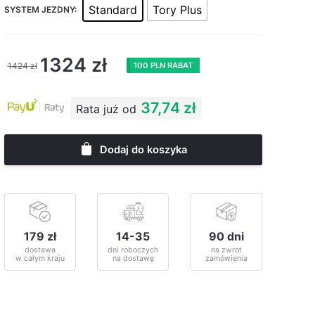
Standard
Tory Plus
SYSTEM JEZDNY:
1324
zł
1424
zł
100 PLN RABAT
37,74 zł
Rata już od
Dodaj do koszyka
179 zł
14-35
90 dni
dostawa
dni roboczych
na zwrot
w całym kraju
na dostawę
zamówienia