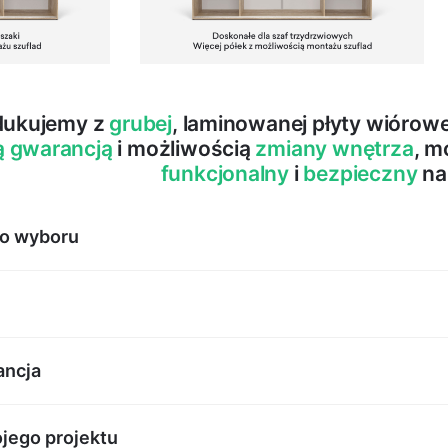
dukujemy z
grubej
, laminowanej płyty wióro
ą gwarancją
i możliwością
zmiany wnętrza
, m
funkcjonalny
i
bezpieczny
na
do wyboru
ancja
Systemy do zadań specja
Dożywotnia gwaranc
ch rozwiązań, dlatego najbardziej wrażliwe elementy, jak s
oraz łatwe przesuwan
jego projektu