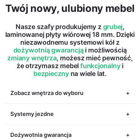
Twój nowy, ulubiony mebel
Nasze szafy produkujemy z
grubej
,
laminowanej płyty wiórowej 18 mm. Dzięki
niezawodnemu systemowi kół z
dożywotnią gwarancją
i możliwością
zmiany wnętrza
, możesz mieć pewność,
że otrzymasz mebel
funkcjonalny
i
bezpieczny
na wiele lat.
Zobacz wnętrza do wyboru
Systemy jezdne
Dożywotnia gwarancja
Systemy do zadań specjalnych.