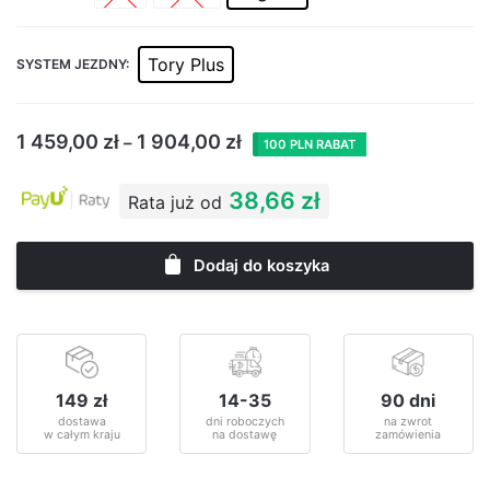
Tory Plus
SYSTEM JEZDNY:
1 459,00
zł
1 904,00
zł
–
100 PLN RABAT
38,66 zł
Rata już od
Dodaj do koszyka
149 zł
14-35
90 dni
dostawa
dni roboczych
na zwrot
w całym kraju
na dostawę
zamówienia