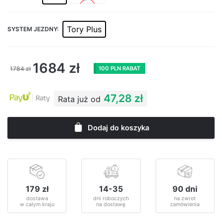
Tory Plus
SYSTEM JEZDNY:
1684
zł
1784
zł
100 PLN RABAT
47,28 zł
Rata już od
Dodaj do koszyka
179 zł
14-35
90 dni
dostawa
dni roboczych
na zwrot
w całym kraju
na dostawę
zamówienia