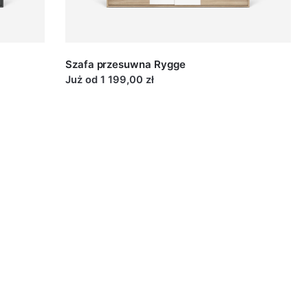
us
na konstrukcję i większe możliwości regulacji, jest to
Szafa przesuwna Rygge
ytrzymały system. Proponujemy go zwłaszcza w
Już od 1 199,00 zł
zaf przesuwnych z większymi lustrami.
koszt 129 pln