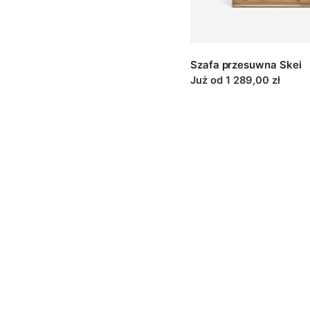
Wyposażenie stand
Standard
Łatwy w montażu i r
Szafa przesuwna Skei
każde skrzydło użyt
Już od 1 289,00 zł
amortyzator, zabez
Wyposażenie stand