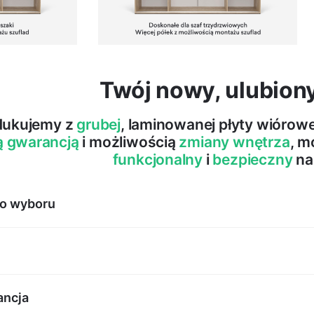
Twój nowy, ulubion
dukujemy z
grubej
, laminowanej płyty wióro
ą gwarancją
i możliwością
zmiany wnętrza
, m
funkcjonalny
i
bezpieczny
na
do wyboru
ancja
Systemy do zadań specja