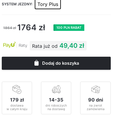
Tory Plus
SYSTEM JEZDNY:
1764
zł
1864
zł
100 PLN RABAT
49,40 zł
Rata już od
Dodaj do koszyka
179 zł
14-35
90 dni
dostawa
dni roboczych
na zwrot
w całym kraju
na dostawę
zamówienia