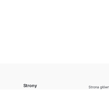
Strony
Strona głów
Szafy przes
Sklep
Drzwi przes
Koszyk