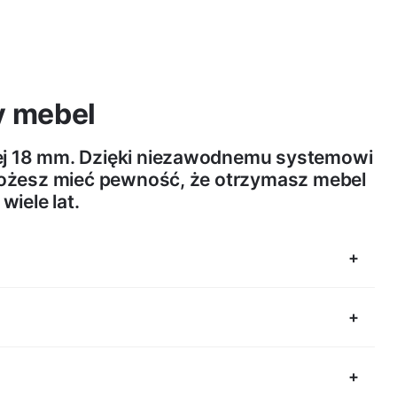
y mebel
wej 18 mm. Dzięki niezawodnemu systemowi
ożesz mieć pewność, że otrzymasz mebel
 wiele lat.
lnych.