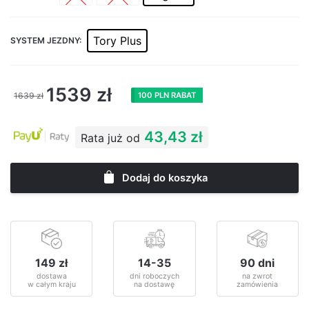
Tory Plus
SYSTEM JEZDNY:
1539
zł
1639
zł
100 PLN RABAT
43,43 zł
Rata już od
Dodaj do koszyka
149 zł
14-35
90 dni
dostawa
dni roboczych
na zwrot
w całym kraju
na dostawę
zamówienia