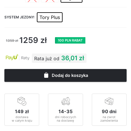
Tory Plus
SYSTEM JEZDNY:
1259
zł
1359
zł
100 PLN RABAT
36,01 zł
Rata już od
Dodaj do koszyka
149 zł
14-35
90 dni
dostawa
dni roboczych
na zwrot
w całym kraju
na dostawę
zamówienia