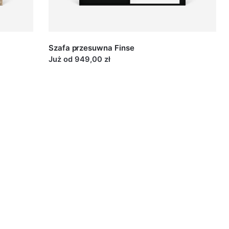
Dodatkowy koszt 135 pln
us
na konstrukcję i większe możliwości regulacji, jest to
Szafa przesuwna Finse
ytrzymały system. Proponujemy go zwłaszcza w
Już od 949,00 zł
zaf przesuwnych z większymi lustrami.
koszt 129 pln