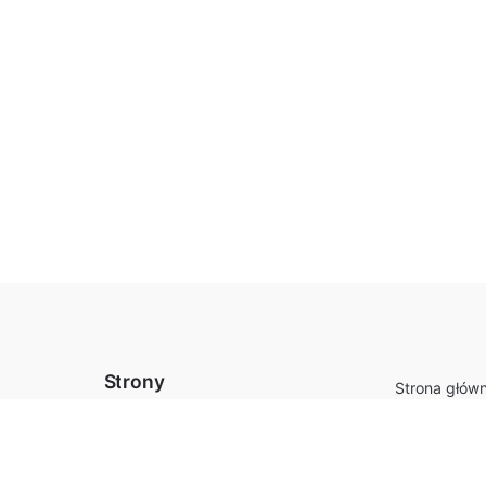
Strony
Strona głów
Szafy przes
Sklep
Drzwi przes
Koszyk