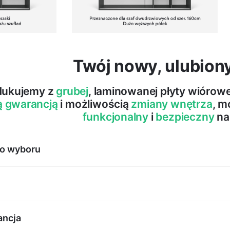
Twój nowy, ulubion
dukujemy z
grubej
, laminowanej płyty wióro
ą gwarancją
i możliwością
zmiany wnętrza
, m
funkcjonalny
i
bezpieczny
na
do wyboru
ancja
Systemy do zadań specja