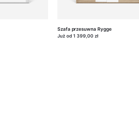
ardowe
Dodatkowy koszt 135 pln
Tory Pl
egulacji, ekonomiczny system, w którym na
Ze względu 
Szafa przesuwna Rygge
e są 4 koła z łożyskami. Dwa górne posiadają
bardziej w
Już od 1 399,00 zł
pieczający drzwi przed wypadnięciem.
przypadku s
ardowe
Dodatkowy 