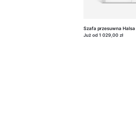
Wyposażenie stand
Standard
Łatwy w montażu i r
Szafa przesuwna Halsa
każde skrzydło użyt
Już od 1 029,00 zł
amortyzator, zabez
Wyposażenie stand