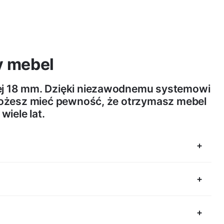
y mebel
wej 18 mm. Dzięki niezawodnemu systemowi
ożesz mieć pewność, że otrzymasz mebel
 wiele lat.
lnych.