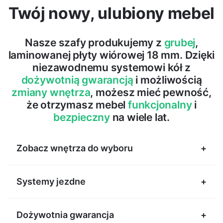
Twój nowy, ulubiony mebel
Nasze szafy produkujemy z
grubej
,
laminowanej płyty wiórowej 18 mm. Dzięki
niezawodnemu systemowi kół z
dożywotnią gwarancją
i możliwością
zmiany wnętrza
, możesz mieć pewność,
że otrzymasz mebel
funkcjonalny
i
bezpieczny
na wiele lat.
Zobacz wnętrza do wyboru
Systemy jezdne
Dożywotnia gwarancja
Systemy do zadań specjalnych.