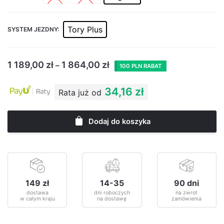
Tory Plus
SYSTEM JEZDNY:
1 189,00
zł
1 864,00
zł
–
100 PLN RABAT
34,16 zł
Rata już od
Dodaj do koszyka
149 zł
14-35
90 dni
dostawa
dni roboczych
na zwrot
w całym kraju
na dostawę
zamówienia