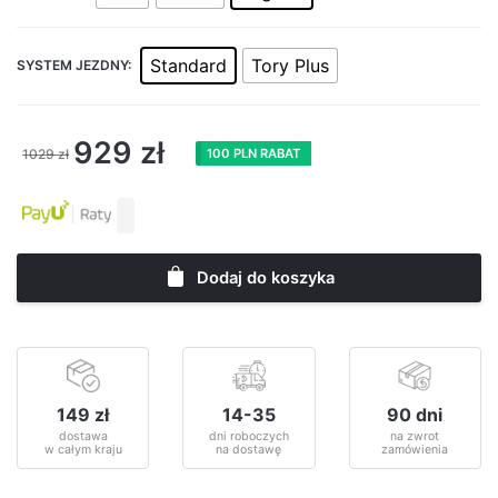
Standard
Tory Plus
SYSTEM JEZDNY:
929
zł
1029
zł
100 PLN RABAT
Dodaj do koszyka
149 zł
14-35
90 dni
dostawa
dni roboczych
na zwrot
w całym kraju
na dostawę
zamówienia