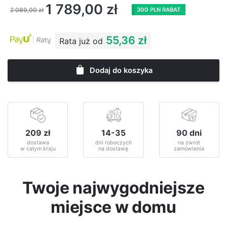
1 789,00
zł
2 089,00
zł
300 PLN RABAT
55,36 zł
Rata już od
Dodaj do koszyka
209 zł
14-35
90 dni
dostawa
dni roboczych
na zwrot
w całym kraju
na dostawę
zamówienia
Twoje najwygodniejsze
miejsce w domu