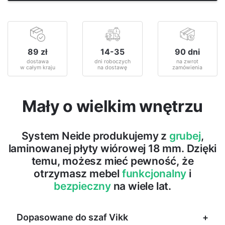
89 zł
14-35
90 dni
dostawa
dni roboczych
na zwrot
w całym kraju
na dostawę
zamówienia
Mały o wielkim wnętrzu
System Neide produkujemy z
grubej
,
laminowanej płyty wiórowej 18 mm. Dzięki
temu, możesz mieć pewność, że
otrzymasz mebel
funkcjonalny
i
bezpieczny
na wiele lat.
Dopasowane do szaf Vikk