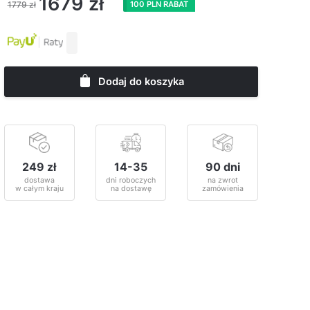
1679
zł
1779
zł
100 PLN RABAT
Dodaj do koszyka
249 zł
14-35
90 dni
dostawa
dni roboczych
na zwrot
w całym kraju
na dostawę
zamówienia