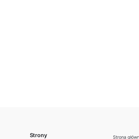
ć też oferty
narożników
i
sof tapicerowanych
.
Strony
Strona głów