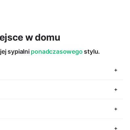
iejsce w domu
ej sypialni
ponadczasowego
stylu.
rakterystyka