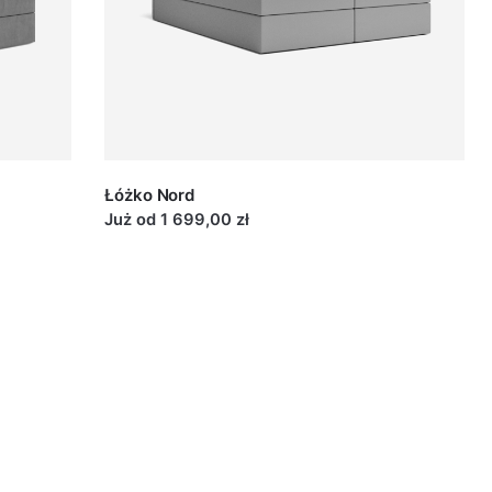
Wysokie wezgłowie pełni praktyczną funkcję – pozwala
 łóżku. To detale, które robią różnicę w codziennym
Łóżko Nord
Już od 1 699,00 zł
wiązaniami.
W ten sposób Twoja sypialnia zyska
taw na model, który idealnie wpisze się w Twoje