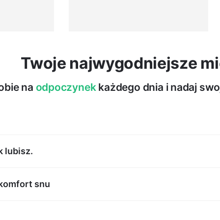
Twoje najwygodniejsze m
obie na
odpoczynek
każdego dnia i nadaj swoj
Łóżko tapicerowane Pori – cha
 lubisz.
komfort snu
ego drewna i laminowanej płyty wiórowej
onell o grubości 14 cm