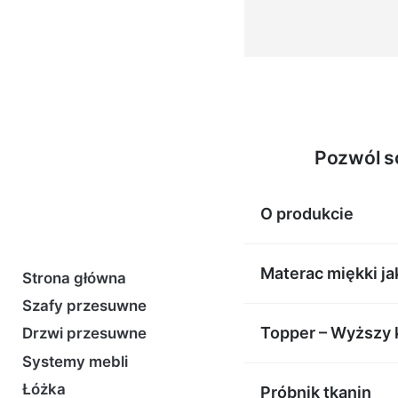
Pozwól s
O produkcie
Materac miękki jak
Strona główna
Szafy przesuwne
Łóżko Pori posiada:
Topper – Wyższy 
Drzwi przesuwne
Solidny szkielet z lit
Systemy mebli
Główny materac typu b
Łóżka
Próbnik tkanin