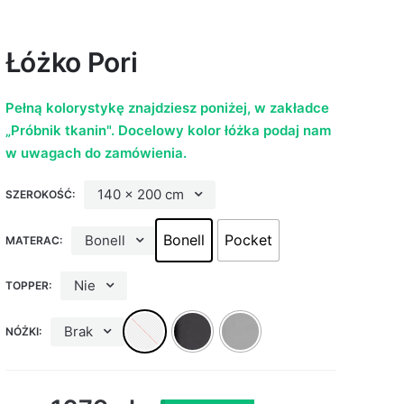
Łóżko Pori
Pełną kolorystykę znajdziesz poniżej, w zakładce
„Próbnik tkanin".
Docelowy kolor łóżka podaj nam
w uwagach do zamówienia.
140 x 200 cm
SZEROKOŚĆ:
Bonell
Pocket
Bonell
MATERAC:
Nie
TOPPER:
Brak
NÓŻKI: