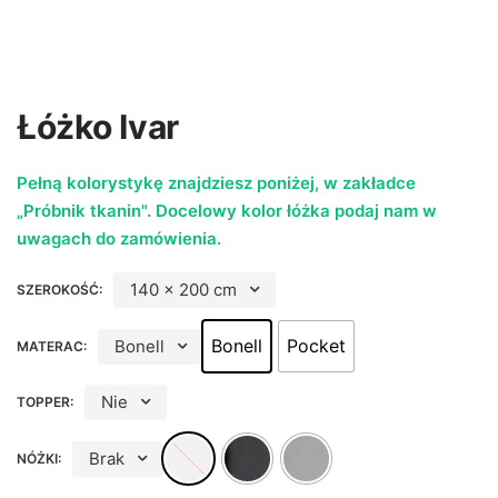
Łóżko Ivar
Pełną kolorystykę znajdziesz poniżej, w zakładce
„Próbnik tkanin".
Docelowy kolor łóżka podaj nam w
uwagach do zamówienia.
140 x 200 cm
SZEROKOŚĆ:
Bonell
Pocket
Bonell
MATERAC:
Nie
TOPPER:
Brak
NÓŻKI: