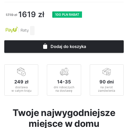
1619
zł
1719
zł
100 PLN RABAT
Dodaj do koszyka
249 zł
14-35
90 dni
dostawa
dni roboczych
na zwrot
w całym kraju
na dostawę
zamówienia
Twoje najwygodniejsze
miejsce w domu