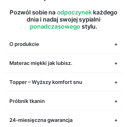
Pozwól sobie na
odpoczynek
każdego
dnia i nadaj swojej sypialni
ponadczasowego
stylu.
O produkcie
Łóżko tapicerowane Ivar –
Materac miękki jak lubisz.
charakterystyka
Łóżko Ivar posiada:
Topper – Wyższy komfort snu
Solidny szkielet z litego drewna i laminowanej płyty
wiórowej
Próbnik tkanin
Główny materac typu bonell o grubości 14 cm
Dwie pojemne skrzynie na pościel
24-miesięczna gwarancja