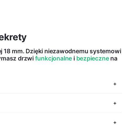
ekrety
wej 18 mm. Dzięki niezawodnemu systemowi
zymasz drzwi
funkcjonalne
i
bezpieczne
na
amiętać, że ze względu na przesuwanie się skrzydła
ewnętrznej.
system jezdny oparty na ośmiu kółkach z łożyskami.