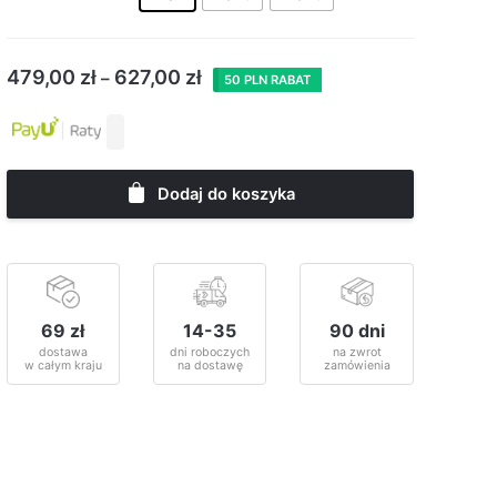
479,00
zł
627,00
zł
–
50 PLN RABAT
Dodaj do koszyka
69 zł
14-35
90 dni
dostawa
dni roboczych
na zwrot
w całym kraju
na dostawę
zamówienia