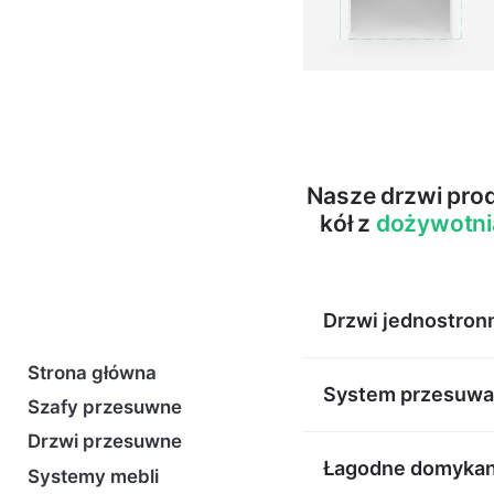
Nasze drzwi pro
kół z
dożywotni
Drzwi jednostron
Strona główna
Nasze drzwi przesuwn
System przesuwa
Szafy przesuwne
Oznacza to, że przezn
Drzwi przesuwne
drzwiowego wzdłuż ści
W naszych drzwiach st
Łagodne domykan
Systemy mebli