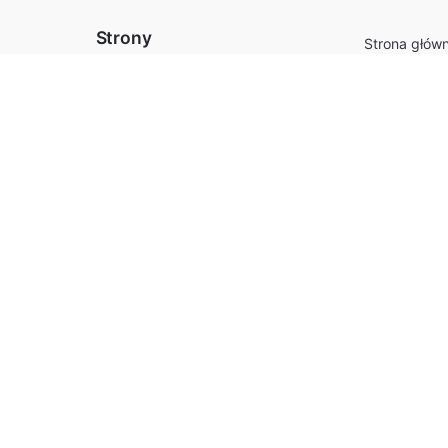
Strony
Strona głów
Szafy przes
Sklep
Drzwi przes
Koszyk
pl
Systemy meb
Formularz na wymiar
3-600
Łóżka
Regulamin sklepu
Narożniki
Sofy
Pytania i od
Kontakt