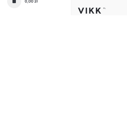
0,00
zł
Telefon:
62 72 72 444
Email:
sklep@vikk-meble.
Adres:
ul. Spokojna 4, 6
Kępno