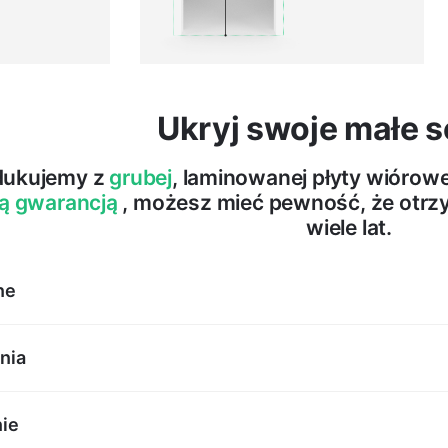
Ukryj swoje małe s
dukujemy z
grubej
, laminowanej płyty wióro
ą gwarancją
, możesz mieć pewność, że otr
wiele lat.
ne
e Vikk są drzwiami jednostronnymi.
nia
aczone są głównie do wnęk i mało używanych przejść. Należy p
any, wygodny uchwyt do dyspozycji jest wyłącznie od strony z
osujemy sprawdzony, solidny, regulowany i płynnie działający 
ie