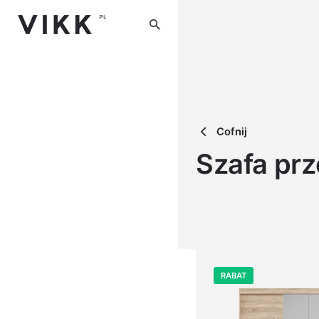
Skip
to
content
Cofnij
Szafa pr
RABAT