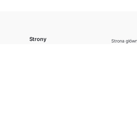
Strony
Strona głów
Szafy przes
Sklep
Drzwi przes
Koszyk
pl
Systemy meb
Formularz na wymiar
3-600
Łóżka
Regulamin sklepu
Narożniki
Sofy
Pytania i od
Kontakt