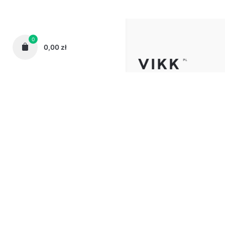
0
0,00
zł
Telefon:
62 72 72 444
Email:
sklep@vikk-meble.
Adres:
ul. Spokojna 4, 6
Kępno